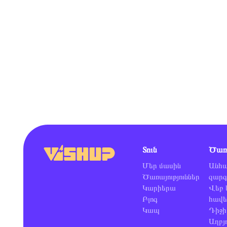
Տուն
Ծառա
Մեր մասին
Անհա
Ծառայություններ
զարգ
Կարիերա
Վեբ 
Բլոգ
հավե
Կապ
Դիջի
Աղբյո