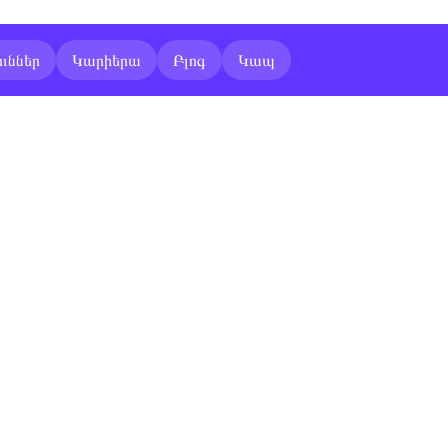
ւններ
Կարիերա
Բլոգ
Կապ