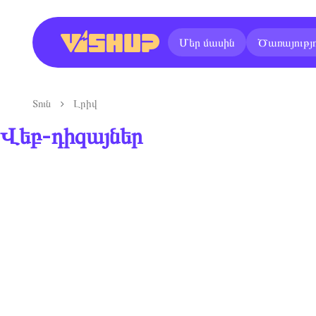
Մեր մասին
Ծառայությո
Տուն
Լրիվ
Վեբ-դիզայներ